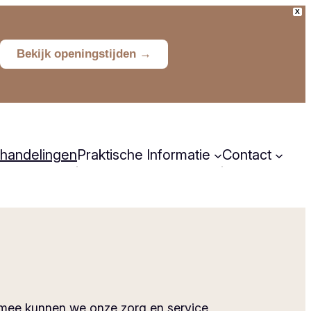
X
Bekijk openingstijden →
handelingen
Praktische Informatie
Contact
Huisregels
Contactgev
Tarieven
Inschrijven
Klachten
Uw
armee kunnen we onze zorg en service