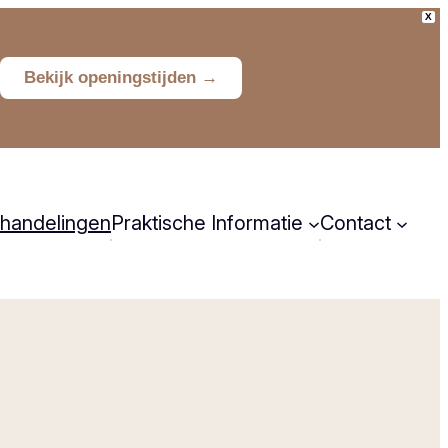
X
Bekijk openingstijden →
handelingen
Praktische Informatie
Contact
Huisregels
Contactgev
Tarieven
Inschrijven
Klachten
Uw