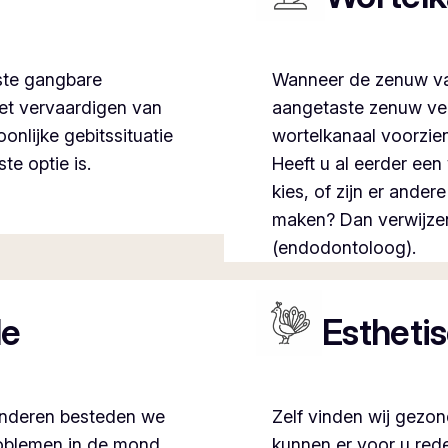
este gangbare
Wanneer de zenuw van
het vervaardigen van
aangetaste zenuw ve
onlijke gebitssituatie
wortelkanaal voorzie
te optie is.
Heeft u al eerder ee
kies, of zijn er ande
maken? Dan verwijzen 
(endodontoloog).
de
Estheti
 kinderen besteden we
Zelf vinden wij gezon
roblemen in de mond
kunnen er voor u rede